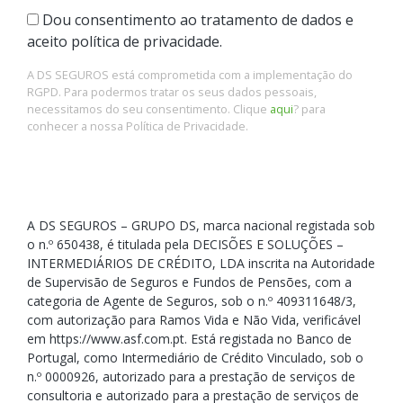
Dou consentimento ao tratamento de dados e
aceito política de privacidade.
A DS SEGUROS está comprometida com a implementação do
RGPD. Para podermos tratar os seus dados pessoais,
necessitamos do seu consentimento. Clique
aqui
? para
conhecer a nossa Política de Privacidade.
A DS SEGUROS – GRUPO DS, marca nacional registada sob
o n.º 650438, é titulada pela DECISÕES E SOLUÇÕES –
INTERMEDIÁRIOS DE CRÉDITO, LDA inscrita na Autoridade
de Supervisão de Seguros e Fundos de Pensões, com a
categoria de Agente de Seguros, sob o n.º 409311648/3,
com autorização para Ramos Vida e Não Vida, verificável
em https://www.asf.com.pt. Está registada no Banco de
Portugal, como Intermediário de Crédito Vinculado, sob o
n.º 0000926, autorizado para a prestação de serviços de
consultoria e autorizado para a prestação de serviços de