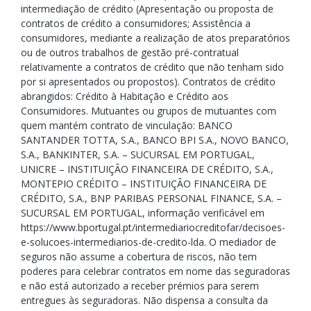
intermediação de crédito (Apresentação ou proposta de
contratos de crédito a consumidores; Assistência a
consumidores, mediante a realização de atos preparatórios
ou de outros trabalhos de gestão pré-contratual
relativamente a contratos de crédito que não tenham sido
por si apresentados ou propostos). Contratos de crédito
abrangidos: Crédito à Habitação e Crédito aos
Consumidores. Mutuantes ou grupos de mutuantes com
quem mantém contrato de vinculação: BANCO
SANTANDER TOTTA, S.A., BANCO BPI S.A., NOVO BANCO,
S.A., BANKINTER, S.A. – SUCURSAL EM PORTUGAL,
UNICRE – INSTITUIÇÃO FINANCEIRA DE CRÉDITO, S.A.,
MONTEPIO CRÉDITO – INSTITUIÇÃO FINANCEIRA DE
CRÉDITO, S.A., BNP PARIBAS PERSONAL FINANCE, S.A. –
SUCURSAL EM PORTUGAL, informação verificável em
https://www.bportugal.pt/intermediariocreditofar/decisoes-
e-solucoes-intermediarios-de-credito-lda. O mediador de
seguros não assume a cobertura de riscos, não tem
poderes para celebrar contratos em nome das seguradoras
e não está autorizado a receber prémios para serem
entregues às seguradoras. Não dispensa a consulta da