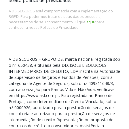
aceito política de privacidade.
A DS SEGUROS está comprometida com a implementação do
RGPD. Para podermos tratar os seus dados pessoais,
necessitamos do seu consentimento. Clique
aqui
? para
conhecer a nossa Política de Privacidade.
A DS SEGUROS – GRUPO DS, marca nacional registada sob
o n.º 650438, é titulada pela DECISÕES E SOLUÇÕES –
INTERMEDIÁRIOS DE CRÉDITO, LDA inscrita na Autoridade
de Supervisão de Seguros e Fundos de Pensões, com a
categoria de Agente de Seguros, sob o n.º 409311648/3,
com autorização para Ramos Vida e Não Vida, verificável
em https://www.asf.com.pt. Está registada no Banco de
Portugal, como Intermediário de Crédito Vinculado, sob o
n.º 0000926, autorizado para a prestação de serviços de
consultoria e autorizado para a prestação de serviços de
intermediação de crédito (Apresentação ou proposta de
contratos de crédito a consumidores; Assistência a