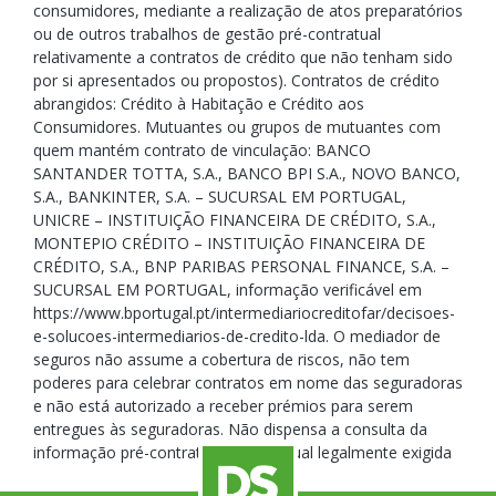
consumidores, mediante a realização de atos preparatórios
ou de outros trabalhos de gestão pré-contratual
relativamente a contratos de crédito que não tenham sido
por si apresentados ou propostos). Contratos de crédito
abrangidos: Crédito à Habitação e Crédito aos
Consumidores. Mutuantes ou grupos de mutuantes com
quem mantém contrato de vinculação: BANCO
SANTANDER TOTTA, S.A., BANCO BPI S.A., NOVO BANCO,
S.A., BANKINTER, S.A. – SUCURSAL EM PORTUGAL,
UNICRE – INSTITUIÇÃO FINANCEIRA DE CRÉDITO, S.A.,
MONTEPIO CRÉDITO – INSTITUIÇÃO FINANCEIRA DE
CRÉDITO, S.A., BNP PARIBAS PERSONAL FINANCE, S.A. –
SUCURSAL EM PORTUGAL, informação verificável em
https://www.bportugal.pt/intermediariocreditofar/decisoes-
e-solucoes-intermediarios-de-credito-lda. O mediador de
seguros não assume a cobertura de riscos, não tem
poderes para celebrar contratos em nome das seguradoras
e não está autorizado a receber prémios para serem
entregues às seguradoras. Não dispensa a consulta da
informação pré-contratual e contratual legalmente exigida