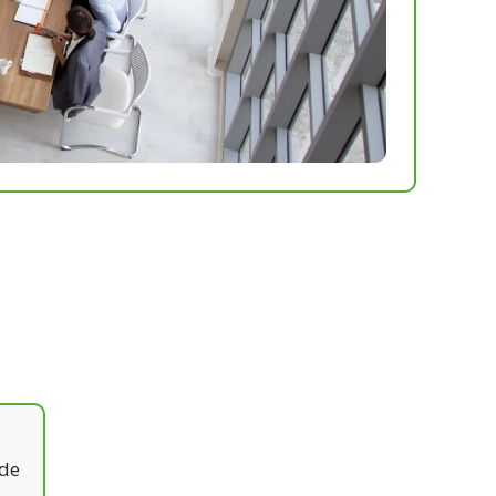
Com a DS SEGUROS integrámo-nos não s
 de
profissional preparada para nos fazer c