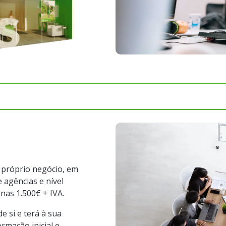
 próprio negócio, em
 agências e nível
nas 1.500€ + IVA.
e si e terá à sua
rmação inicial e