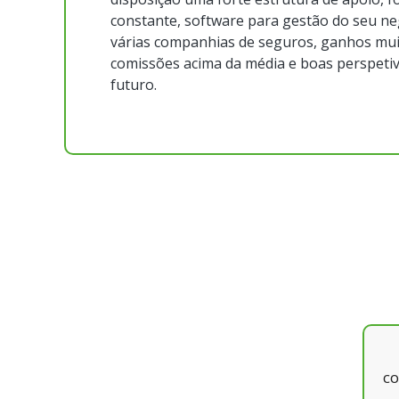
constante, software para gestão do seu ne
várias companhias de seguros, ganhos mui
comissões acima da média e boas perspeti
futuro.
mos, há 4 anos atrás, eramos 8 diretores
je somos mais de 80 agências e traz-me
co