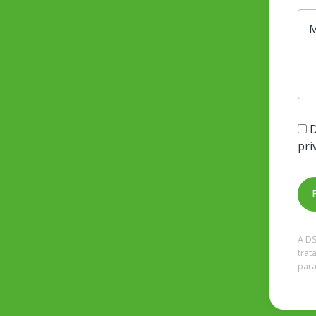
D
pri
A D
trat
para