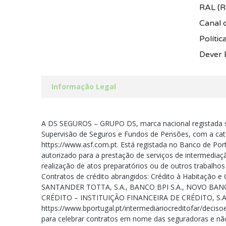
RAL (Re
Canal 
Polític
Dever 
Informação Legal
A DS SEGUROS – GRUPO DS, marca nacional registada s
Supervisão de Seguros e Fundos de Pensões, com a cate
https://www.asf.com.pt. Está registada no Banco de Port
autorizado para a prestação de serviços de intermediaç
realização de atos preparatórios ou de outros trabalho
Contratos de crédito abrangidos: Crédito à Habitação
SANTANDER TOTTA, S.A., BANCO BPI S.A., NOVO BANC
CRÉDITO – INSTITUIÇÃO FINANCEIRA DE CRÉDITO, S.A
https://www.bportugal.pt/intermediariocreditofar/decis
para celebrar contratos em nome das seguradoras e não