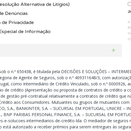
solução Alternativa de Litígios)
a
de Denúncias
A
a de Privacidade
R
Especial de Informação
n
c
ob o n.º 650438, é titulada pela DECISÕES E SOLUÇÕES – INTERMED
goria de Agente de Seguros, sob o n.º 409311648/3, com autorizaçã
ugal, como Intermediário de Crédito Vinculado, sob o n.º 0000926, au
ão de crédito (Apresentação ou proposta de contratos de crédito a 
s de gestão pré-contratual relativamente a contratos de crédito que 
 e Crédito aos Consumidores. Mutuantes ou grupos de mutuantes c
O, S.A., BANKINTER, S.A. – SUCURSAL EM PORTUGAL, UNICRE – I
., BNP PARIBAS PERSONAL FINANCE, S.A. – SUCURSAL EM PORTUGAL
oes-e-solucoes-intermediarios-de-credito-lda. O mediador de seguros
 está autorizado a receber prémios para serem entregues às segura