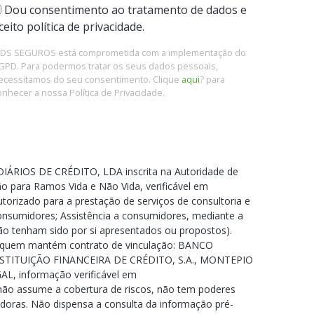
Dou consentimento ao tratamento de dados e
ceito política de privacidade.
 DS SEGUROS está comprometida com a implementação do
GPD. Para podermos tratar os seus dados pessoais,
ecessitamos do seu consentimento. Clique
aqui
? para
onhecer a nossa Política de Privacidade.
IÁRIOS DE CRÉDITO, LDA inscrita na Autoridade de
o para Ramos Vida e Não Vida, verificável em
torizado para a prestação de serviços de consultoria e
consumidores; Assistência a consumidores, mediante a
não tenham sido por si apresentados ou propostos).
om quem mantém contrato de vinculação: BANCO
NSTITUIÇÃO FINANCEIRA DE CRÉDITO, S.A., MONTEPIO
, informação verificável em
 não assume a cobertura de riscos, não tem poderes
doras. Não dispensa a consulta da informação pré-