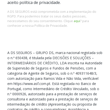
aceito política de privacidade.
A DS SEGUROS está comprometida com a implementação do
RGPD. Para podermos tratar os seus dados pessoais,
necessitamos do seu consentimento. Clique
aqui
? para
conhecer a nossa Política de Privacidade.
A DS SEGUROS – GRUPO DS, marca nacional registada sob
o n.º 650438, é titulada pela DECISÕES E SOLUÇÕES –
INTERMEDIÁRIOS DE CRÉDITO, LDA inscrita na Autoridade
de Supervisão de Seguros e Fundos de Pensões, com a
categoria de Agente de Seguros, sob o n.º 409311648/3,
com autorização para Ramos Vida e Não Vida, verificável
em https://www.asf.com.pt. Está registada no Banco de
Portugal, como Intermediário de Crédito Vinculado, sob o
n.º 0000926, autorizado para a prestação de serviços de
consultoria e autorizado para a prestação de serviços de
intermediação de crédito (Apresentação ou proposta de
contratos de crédito a consumidores; Assistência a