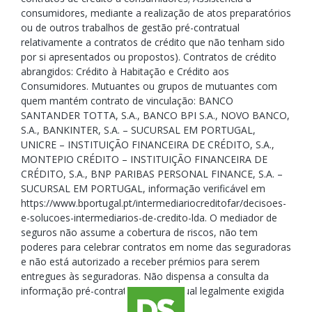
consumidores, mediante a realização de atos preparatórios
ou de outros trabalhos de gestão pré-contratual
relativamente a contratos de crédito que não tenham sido
por si apresentados ou propostos). Contratos de crédito
abrangidos: Crédito à Habitação e Crédito aos
Consumidores. Mutuantes ou grupos de mutuantes com
quem mantém contrato de vinculação: BANCO
SANTANDER TOTTA, S.A., BANCO BPI S.A., NOVO BANCO,
S.A., BANKINTER, S.A. – SUCURSAL EM PORTUGAL,
UNICRE – INSTITUIÇÃO FINANCEIRA DE CRÉDITO, S.A.,
MONTEPIO CRÉDITO – INSTITUIÇÃO FINANCEIRA DE
CRÉDITO, S.A., BNP PARIBAS PERSONAL FINANCE, S.A. –
SUCURSAL EM PORTUGAL, informação verificável em
https://www.bportugal.pt/intermediariocreditofar/decisoes-
e-solucoes-intermediarios-de-credito-lda. O mediador de
seguros não assume a cobertura de riscos, não tem
poderes para celebrar contratos em nome das seguradoras
e não está autorizado a receber prémios para serem
entregues às seguradoras. Não dispensa a consulta da
informação pré-contratual e contratual legalmente exigida