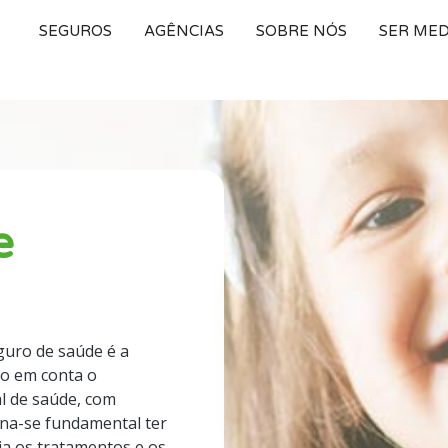
SEGUROS
AGÊNCIAS
SOBRE NÓS
SER ME
e
eguro de saúde é a
do em conta o
l de saúde, com
orna-se fundamental ter
ia os tratamentos e os