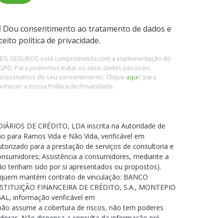
Dou consentimento ao tratamento de dados e
ceito política de privacidade.
 DS SEGUROS está comprometida com a implementação do
GPD. Para podermos tratar os seus dados pessoais,
ecessitamos do seu consentimento. Clique
aqui
? para
onhecer a nossa Política de Privacidade.
IÁRIOS DE CRÉDITO, LDA inscrita na Autoridade de
o para Ramos Vida e Não Vida, verificável em
torizado para a prestação de serviços de consultoria e
consumidores; Assistência a consumidores, mediante a
não tenham sido por si apresentados ou propostos).
om quem mantém contrato de vinculação: BANCO
NSTITUIÇÃO FINANCEIRA DE CRÉDITO, S.A., MONTEPIO
, informação verificável em
 não assume a cobertura de riscos, não tem poderes
doras. Não dispensa a consulta da informação pré-