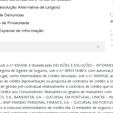
solução Alternativa de Litígios)
de Denúncias
a
a de Privacidade
A
Especial de Informação
R
n
c
ob o n.º 650438, é titulada pela DECISÕES E SOLUÇÕES – INTERMED
goria de Agente de Seguros, sob o n.º 409311648/3, com autorizaçã
ugal, como Intermediário de Crédito Vinculado, sob o n.º 0000926, au
ão de crédito (Apresentação ou proposta de contratos de crédito a 
s de gestão pré-contratual relativamente a contratos de crédito que 
 e Crédito aos Consumidores. Mutuantes ou grupos de mutuantes c
O, S.A., BANKINTER, S.A. – SUCURSAL EM PORTUGAL, UNICRE – I
., BNP PARIBAS PERSONAL FINANCE, S.A. – SUCURSAL EM PORTUGAL
oes-e-solucoes-intermediarios-de-credito-lda. O mediador de seguros
 está autorizado a receber prémios para serem entregues às segura