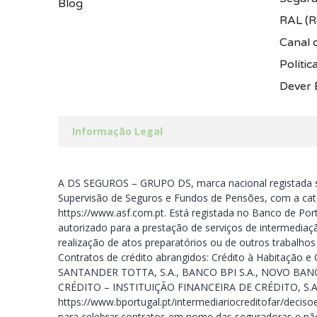
Blog
RAL (Re
Canal 
Polític
Dever 
Informação Legal
A DS SEGUROS – GRUPO DS, marca nacional registada s
Supervisão de Seguros e Fundos de Pensões, com a cate
https://www.asf.com.pt. Está registada no Banco de Port
autorizado para a prestação de serviços de intermediaç
realização de atos preparatórios ou de outros trabalho
Contratos de crédito abrangidos: Crédito à Habitação
SANTANDER TOTTA, S.A., BANCO BPI S.A., NOVO BANC
CRÉDITO – INSTITUIÇÃO FINANCEIRA DE CRÉDITO, S.A
https://www.bportugal.pt/intermediariocreditofar/decis
para celebrar contratos em nome das seguradoras e não