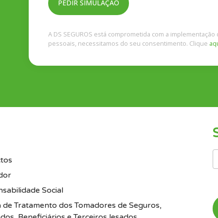
A DS SEGUROS está comprometida com a implementação d
pessoais, necessitamos do seu consentimento. Clique
aq
tos
dor
sabilidade Social
ca de Tratamento dos Tomadores de Seguros,
dos, Beneficiários e Terceiros lesados