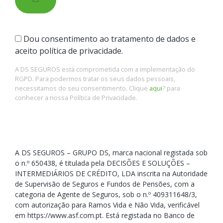
Dou consentimento ao tratamento de dados e
aceito política de privacidade.
A DS SEGUROS está comprometida com a implementação do
RGPD. Para podermos tratar os seus dados pessoais,
necessitamos do seu consentimento. Clique
aqui
? para
conhecer a nossa Política de Privacidade.
A DS SEGUROS – GRUPO DS, marca nacional registada sob
o n.º 650438, é titulada pela DECISÕES E SOLUÇÕES –
INTERMEDIÁRIOS DE CRÉDITO, LDA inscrita na Autoridade
de Supervisão de Seguros e Fundos de Pensões, com a
categoria de Agente de Seguros, sob o n.º 409311648/3,
com autorização para Ramos Vida e Não Vida, verificável
em https://www.asf.com.pt. Está registada no Banco de