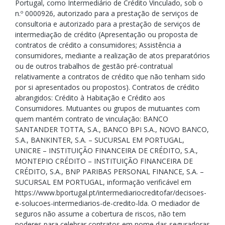
Portugal, como Intermediário de Crédito Vinculado, sob o
n.º 0000926, autorizado para a prestação de serviços de
consultoria e autorizado para a prestação de serviços de
intermediação de crédito (Apresentação ou proposta de
contratos de crédito a consumidores; Assistência a
consumidores, mediante a realização de atos preparatórios
ou de outros trabalhos de gestão pré-contratual
relativamente a contratos de crédito que não tenham sido
por si apresentados ou propostos). Contratos de crédito
abrangidos: Crédito à Habitação e Crédito aos
Consumidores. Mutuantes ou grupos de mutuantes com
quem mantém contrato de vinculação: BANCO
SANTANDER TOTTA, S.A., BANCO BPI S.A., NOVO BANCO,
S.A., BANKINTER, S.A. – SUCURSAL EM PORTUGAL,
UNICRE – INSTITUIÇÃO FINANCEIRA DE CRÉDITO, S.A.,
MONTEPIO CRÉDITO – INSTITUIÇÃO FINANCEIRA DE
CRÉDITO, S.A., BNP PARIBAS PERSONAL FINANCE, S.A. –
SUCURSAL EM PORTUGAL, informação verificável em
https://www.bportugal.pt/intermediariocreditofar/decisoes-
e-solucoes-intermediarios-de-credito-lda. O mediador de
seguros não assume a cobertura de riscos, não tem
poderes para celebrar contratos em nome das seguradoras