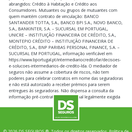
abrangidos: Crédito à Habitação e Crédito aos
Consumidores. Mutuantes ou grupos de mutuantes com
quem mantém contrato de vinculação: BANCO
SANTANDER TOTTA, S.A., BANCO BPI S.A., NOVO BANCO,
S.A., BANKINTER, S.A. – SUCURSAL EM PORTUGAL,
UNICRE – INSTITUIÇÃO FINANCEIRA DE CRÉDITO, S.A.,
MONTEPIO CRÉDITO – INSTITUIÇÃO FINANCEIRA DE
CRÉDITO, S.A., BNP PARIBAS PERSONAL FINANCE, S.A. –
SUCURSAL EM PORTUGAL, informação verificável em
https://www.bportugal.pt/intermediariocreditofar/decisoes-
e-solucoes-intermediarios-de-credito-lda. O mediador de
seguros não assume a cobertura de riscos, não tem
poderes para celebrar contratos em nome das seguradoras
e não está autorizado a receber prémios para serem
entregues às seguradoras. Não dispensa a consulta da
informação pré-contratual e contratual legalmente exigida
© 2026 DS SEGUROS ®. Todos os direitos reservados.
Politica de