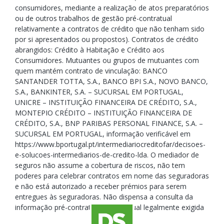
consumidores, mediante a realização de atos preparatórios
ou de outros trabalhos de gestão pré-contratual
relativamente a contratos de crédito que não tenham sido
por si apresentados ou propostos). Contratos de crédito
abrangidos: Crédito à Habitação e Crédito aos
Consumidores. Mutuantes ou grupos de mutuantes com
quem mantém contrato de vinculação: BANCO
SANTANDER TOTTA, S.A., BANCO BPI S.A., NOVO BANCO,
S.A., BANKINTER, S.A. – SUCURSAL EM PORTUGAL,
UNICRE – INSTITUIÇÃO FINANCEIRA DE CRÉDITO, S.A.,
MONTEPIO CRÉDITO – INSTITUIÇÃO FINANCEIRA DE
CRÉDITO, S.A., BNP PARIBAS PERSONAL FINANCE, S.A. –
SUCURSAL EM PORTUGAL, informação verificável em
https://www.bportugal.pt/intermediariocreditofar/decisoes-
e-solucoes-intermediarios-de-credito-lda. O mediador de
seguros não assume a cobertura de riscos, não tem
poderes para celebrar contratos em nome das seguradoras
e não está autorizado a receber prémios para serem
entregues às seguradoras. Não dispensa a consulta da
informação pré-contratual e contratual legalmente exigida