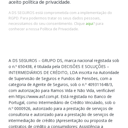
aceito política de privacidade.
A DS SEGUROS está comprometida com a implementação do
RGPD. Para podermos tratar os seus dados pessoais,
necessitamos do seu consentimento. Clique
aqui
? para
conhecer a nossa Política de Privacidade.
A DS SEGUROS – GRUPO DS, marca nacional registada sob
o n.º 650438, é titulada pela DECISÕES E SOLUÇÕES –
INTERMEDIÁRIOS DE CRÉDITO, LDA inscrita na Autoridade
de Supervisão de Seguros e Fundos de Pensões, com a
categoria de Agente de Seguros, sob o n.º 409311648/3,
com autorização para Ramos Vida e Não Vida, verificável
em https://www.asf.com.pt. Está registada no Banco de
Portugal, como Intermediário de Crédito Vinculado, sob o
n.º 0000926, autorizado para a prestação de serviços de
consultoria e autorizado para a prestação de serviços de
intermediação de crédito (Apresentação ou proposta de
contratos de crédito a consumidores; Assistência a