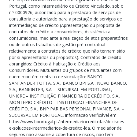
Portugal, como Intermediário de Crédito Vinculado, sob o
n.º 0000926, autorizado para a prestação de serviços de
consultoria e autorizado para a prestação de serviços de
intermediação de crédito (Apresentação ou proposta de
contratos de crédito a consumidores; Assistência a
consumidores, mediante a realização de atos preparatórios
ou de outros trabalhos de gestão pré-contratual
relativamente a contratos de crédito que não tenham sido
por si apresentados ou propostos). Contratos de crédito
abrangidos: Crédito à Habitação e Crédito aos
Consumidores. Mutuantes ou grupos de mutuantes com
quem mantém contrato de vinculação: BANCO
SANTANDER TOTTA, S.A., BANCO BPI S.A., NOVO BANCO,
S.A., BANKINTER, S.A. – SUCURSAL EM PORTUGAL,
UNICRE – INSTITUIÇÃO FINANCEIRA DE CRÉDITO, S.A.,
MONTEPIO CRÉDITO – INSTITUIÇÃO FINANCEIRA DE
CRÉDITO, S.A., BNP PARIBAS PERSONAL FINANCE, S.A. –
SUCURSAL EM PORTUGAL, informação verificável em
https://www.bportugal.pt/intermediariocreditofar/decisoes-
e-solucoes-intermediarios-de-credito-lda. O mediador de
seguros não assume a cobertura de riscos, não tem