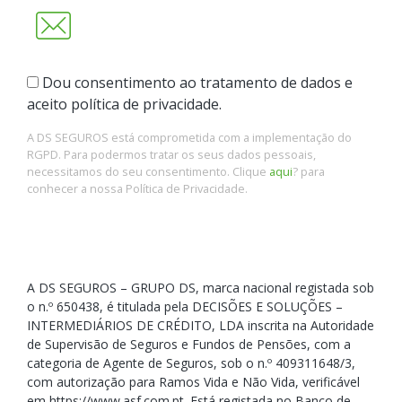
Dou consentimento ao tratamento de dados e
aceito política de privacidade.
A DS SEGUROS está comprometida com a implementação do
RGPD. Para podermos tratar os seus dados pessoais,
necessitamos do seu consentimento. Clique
aqui
? para
conhecer a nossa Política de Privacidade.
A DS SEGUROS – GRUPO DS, marca nacional registada sob
o n.º 650438, é titulada pela DECISÕES E SOLUÇÕES –
INTERMEDIÁRIOS DE CRÉDITO, LDA inscrita na Autoridade
de Supervisão de Seguros e Fundos de Pensões, com a
categoria de Agente de Seguros, sob o n.º 409311648/3,
com autorização para Ramos Vida e Não Vida, verificável
em https://www.asf.com.pt. Está registada no Banco de