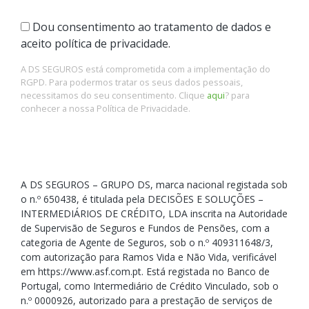
Dou consentimento ao tratamento de dados e
aceito política de privacidade.
A DS SEGUROS está comprometida com a implementação do
RGPD. Para podermos tratar os seus dados pessoais,
necessitamos do seu consentimento. Clique
aqui
? para
conhecer a nossa Política de Privacidade.
A DS SEGUROS – GRUPO DS, marca nacional registada sob
o n.º 650438, é titulada pela DECISÕES E SOLUÇÕES –
INTERMEDIÁRIOS DE CRÉDITO, LDA inscrita na Autoridade
de Supervisão de Seguros e Fundos de Pensões, com a
categoria de Agente de Seguros, sob o n.º 409311648/3,
com autorização para Ramos Vida e Não Vida, verificável
em https://www.asf.com.pt. Está registada no Banco de
Portugal, como Intermediário de Crédito Vinculado, sob o
n.º 0000926, autorizado para a prestação de serviços de