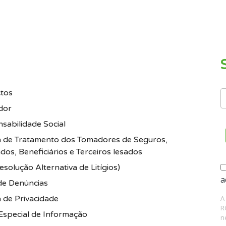
tos
dor
sabilidade Social
ca de Tratamento dos Tomadores de Seguros,
dos, Beneficiários e Terceiros lesados
solução Alternativa de Litígios)
a
de Denúncias
A
a de Privacidade
R
Especial de Informação
n