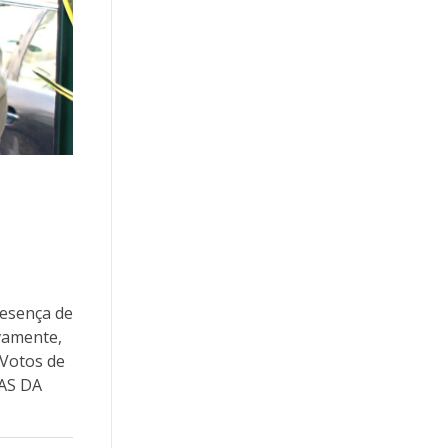
resença de
vamente,
 Votos de
DAS DA