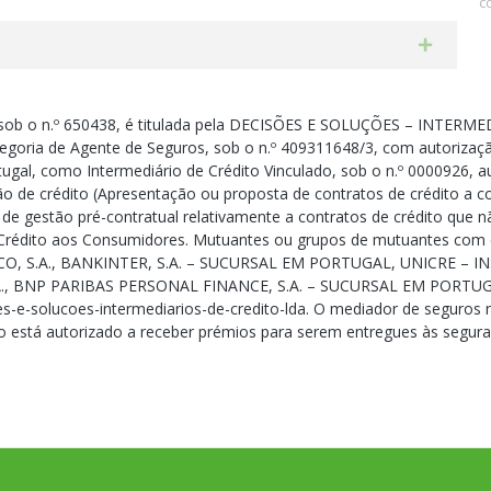
c
ob o n.º 650438, é titulada pela DECISÕES E SOLUÇÕES – INTERMED
goria de Agente de Seguros, sob o n.º 409311648/3, com autorizaçã
ugal, como Intermediário de Crédito Vinculado, sob o n.º 0000926, au
ão de crédito (Apresentação ou proposta de contratos de crédito a 
s de gestão pré-contratual relativamente a contratos de crédito que 
 e Crédito aos Consumidores. Mutuantes ou grupos de mutuantes c
O, S.A., BANKINTER, S.A. – SUCURSAL EM PORTUGAL, UNICRE – I
., BNP PARIBAS PERSONAL FINANCE, S.A. – SUCURSAL EM PORTUGAL
oes-e-solucoes-intermediarios-de-credito-lda. O mediador de seguros
 está autorizado a receber prémios para serem entregues às segura