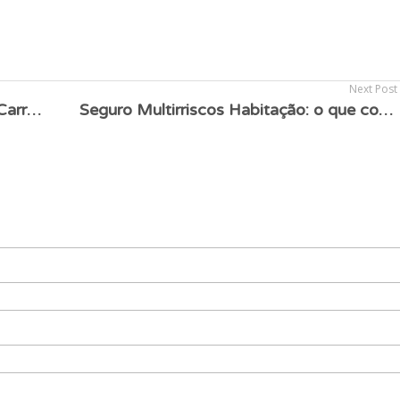
Next Post
Seguro Automóvel vs. Seguro para Carro Elétrico: quais as diferenças e como escolher a melhor opção?
Seguro Multirriscos Habitação: o que cobre e porque é essencial?