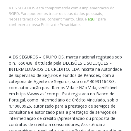
A DS SEGUROS está comprometida com a implementação do
RGPD. Para podermos tratar os seus dados pessoais,
necessitamos do seu consentimento. Clique
aqui
? para
conhecer a nossa Política de Privacidade.
A DS SEGUROS – GRUPO DS, marca nacional registada sob
o n.º 650438, é titulada pela DECISÕES E SOLUÇÕES –
INTERMEDIÁRIOS DE CRÉDITO, LDA inscrita na Autoridade
de Supervisão de Seguros e Fundos de Pensões, com a
categoria de Agente de Seguros, sob o n.º 409311648/3,
com autorização para Ramos Vida e Não Vida, verificável
em https://www.asf.com.pt. Está registada no Banco de
Portugal, como Intermediário de Crédito Vinculado, sob o
n.º 0000926, autorizado para a prestação de serviços de
consultoria e autorizado para a prestação de serviços de
intermediação de crédito (Apresentação ou proposta de
contratos de crédito a consumidores; Assistência a
consumidores, mediante a realização de atos preparatórios