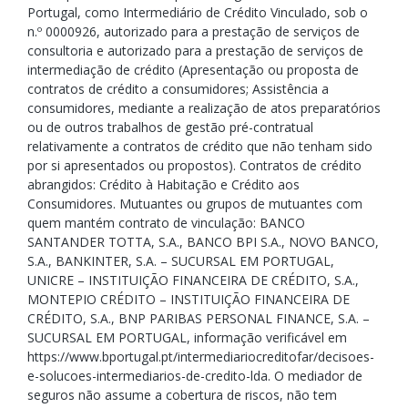
Portugal, como Intermediário de Crédito Vinculado, sob o
n.º 0000926, autorizado para a prestação de serviços de
consultoria e autorizado para a prestação de serviços de
intermediação de crédito (Apresentação ou proposta de
contratos de crédito a consumidores; Assistência a
consumidores, mediante a realização de atos preparatórios
ou de outros trabalhos de gestão pré-contratual
relativamente a contratos de crédito que não tenham sido
por si apresentados ou propostos). Contratos de crédito
abrangidos: Crédito à Habitação e Crédito aos
Consumidores. Mutuantes ou grupos de mutuantes com
quem mantém contrato de vinculação: BANCO
SANTANDER TOTTA, S.A., BANCO BPI S.A., NOVO BANCO,
S.A., BANKINTER, S.A. – SUCURSAL EM PORTUGAL,
UNICRE – INSTITUIÇÃO FINANCEIRA DE CRÉDITO, S.A.,
MONTEPIO CRÉDITO – INSTITUIÇÃO FINANCEIRA DE
CRÉDITO, S.A., BNP PARIBAS PERSONAL FINANCE, S.A. –
SUCURSAL EM PORTUGAL, informação verificável em
https://www.bportugal.pt/intermediariocreditofar/decisoes-
e-solucoes-intermediarios-de-credito-lda. O mediador de
seguros não assume a cobertura de riscos, não tem