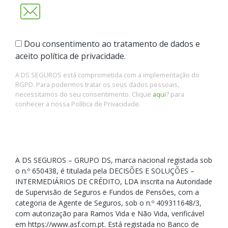
Dou consentimento ao tratamento de dados e
aceito política de privacidade.
A DS SEGUROS está comprometida com a implementação do
RGPD. Para podermos tratar os seus dados pessoais,
necessitamos do seu consentimento. Clique
aqui
? para
conhecer a nossa Política de Privacidade.
A DS SEGUROS – GRUPO DS, marca nacional registada sob
o n.º 650438, é titulada pela DECISÕES E SOLUÇÕES –
INTERMEDIÁRIOS DE CRÉDITO, LDA inscrita na Autoridade
de Supervisão de Seguros e Fundos de Pensões, com a
categoria de Agente de Seguros, sob o n.º 409311648/3,
com autorização para Ramos Vida e Não Vida, verificável
em https://www.asf.com.pt. Está registada no Banco de