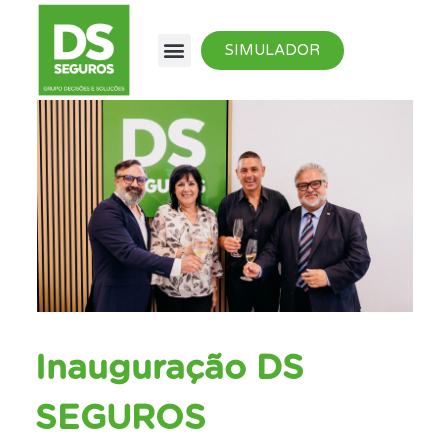
SIMULADOR
Inauguração DS
SEGUROS