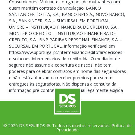
Consumidores. Mutuantes ou grupos de mutuantes com
quem mantém contrato de vinculação: BANCO
SANTANDER TOTTA, S.A., BANCO BPI S.A., NOVO BANCO,
S.A., BANKINTER, S.A. – SUCURSAL EM PORTUGAL,
UNICRE – INSTITUIÇÃO FINANCEIRA DE CRÉDITO, S.A.,
MONTEPIO CRÉDITO – INSTITUIÇÃO FINANCEIRA DE
CRÉDITO, S.A., BNP PARIBAS PERSONAL FINANCE, S.A. –
SUCURSAL EM PORTUGAL, informação verificável em
https://www.bportugal.pt/intermediariocreditofar/decisoes-
e-solucoes-intermediarios-de-credito-lda. O mediador de
seguros não assume a cobertura de riscos, não tem
poderes para celebrar contratos em nome das seguradoras
e não está autorizado a receber prémios para serem
entregues às seguradoras. Não dispensa a consulta da
informação pré-contratual e contratual legalmente exigida
© 2026 DS SEGUROS ®. Todos os direitos reservados.
Politica de
Privacidade