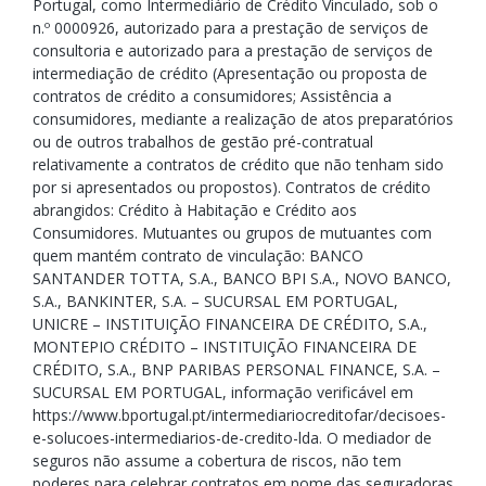
Portugal, como Intermediário de Crédito Vinculado, sob o
n.º 0000926, autorizado para a prestação de serviços de
consultoria e autorizado para a prestação de serviços de
intermediação de crédito (Apresentação ou proposta de
contratos de crédito a consumidores; Assistência a
consumidores, mediante a realização de atos preparatórios
ou de outros trabalhos de gestão pré-contratual
relativamente a contratos de crédito que não tenham sido
por si apresentados ou propostos). Contratos de crédito
abrangidos: Crédito à Habitação e Crédito aos
Consumidores. Mutuantes ou grupos de mutuantes com
quem mantém contrato de vinculação: BANCO
SANTANDER TOTTA, S.A., BANCO BPI S.A., NOVO BANCO,
S.A., BANKINTER, S.A. – SUCURSAL EM PORTUGAL,
UNICRE – INSTITUIÇÃO FINANCEIRA DE CRÉDITO, S.A.,
MONTEPIO CRÉDITO – INSTITUIÇÃO FINANCEIRA DE
CRÉDITO, S.A., BNP PARIBAS PERSONAL FINANCE, S.A. –
SUCURSAL EM PORTUGAL, informação verificável em
https://www.bportugal.pt/intermediariocreditofar/decisoes-
e-solucoes-intermediarios-de-credito-lda. O mediador de
seguros não assume a cobertura de riscos, não tem
poderes para celebrar contratos em nome das seguradoras