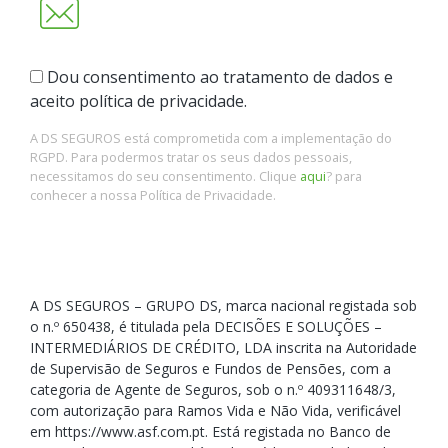
Dou consentimento ao tratamento de dados e
aceito política de privacidade.
A DS SEGUROS está comprometida com a implementação do
RGPD. Para podermos tratar os seus dados pessoais,
necessitamos do seu consentimento. Clique
aqui
? para
conhecer a nossa Política de Privacidade.
A DS SEGUROS – GRUPO DS, marca nacional registada sob
o n.º 650438, é titulada pela DECISÕES E SOLUÇÕES –
INTERMEDIÁRIOS DE CRÉDITO, LDA inscrita na Autoridade
de Supervisão de Seguros e Fundos de Pensões, com a
categoria de Agente de Seguros, sob o n.º 409311648/3,
com autorização para Ramos Vida e Não Vida, verificável
em https://www.asf.com.pt. Está registada no Banco de