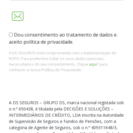
Dou consentimento ao tratamento de dados e
aceito política de privacidade.
A DS SEGUROS está comprometida com a implementação do
RGPD. Para podermos tratar os seus dados pessoais,
necessitamos do seu consentimento. Clique
aqui
? para
conhecer a nossa Política de Privacidade.
A DS SEGUROS – GRUPO DS, marca nacional registada sob
o n.º 650438, é titulada pela DECISÕES E SOLUÇÕES –
INTERMEDIÁRIOS DE CRÉDITO, LDA inscrita na Autoridade
de Supervisão de Seguros e Fundos de Pensões, com a
categoria de Agente de Seguros, sob o n.º 409311648/3,