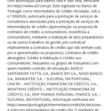
com autorização para Ramos Vida e Não Vida, verificável
em https://www.asf.com.pt. Está registada no Banco de
Portugal, como Intermediário de Crédito Vinculado, sob o
n.º 0000926, autorizado para a prestação de serviços de
consultoria e autorizado para a prestação de serviços de
intermediação de crédito (Apresentação ou proposta de
contratos de crédito a consumidores; Assistência a
consumidores, mediante a realização de atos preparatórios
ou de outros trabalhos de gestão pré-contratual
relativamente a contratos de crédito que não tenham sido
por si apresentados ou propostos). Contratos de crédito
abrangidos: Crédito à Habitação e Crédito aos
Consumidores. Mutuantes ou grupos de mutuantes com
quem mantém contrato de vinculação: BANCO
SANTANDER TOTTA, S.A., BANCO BPI S.A., NOVO BANCO,
S.A., BANKINTER, S.A. – SUCURSAL EM PORTUGAL,
UNICRE – INSTITUIÇÃO FINANCEIRA DE CRÉDITO, S.A.,
MONTEPIO CRÉDITO – INSTITUIÇÃO FINANCEIRA DE
CRÉDITO, S.A., BNP PARIBAS PERSONAL FINANCE, S.A. –
SUCURSAL EM PORTUGAL, informação verificável em
https://www.bportugal.pt/intermediariocreditofar/decisoes-
e-solucoes-intermediarios-de-credito-lda. O mediador de