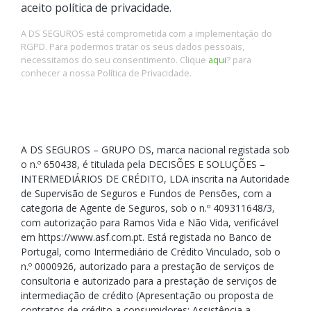
aceito política de privacidade.
A DS SEGUROS está comprometida com a implementação do
RGPD. Para podermos tratar os seus dados pessoais,
necessitamos do seu consentimento. Clique
aqui
? para
conhecer a nossa Política de Privacidade.
A DS SEGUROS – GRUPO DS, marca nacional registada sob
o n.º 650438, é titulada pela DECISÕES E SOLUÇÕES –
INTERMEDIÁRIOS DE CRÉDITO, LDA inscrita na Autoridade
de Supervisão de Seguros e Fundos de Pensões, com a
categoria de Agente de Seguros, sob o n.º 409311648/3,
com autorização para Ramos Vida e Não Vida, verificável
em https://www.asf.com.pt. Está registada no Banco de
Portugal, como Intermediário de Crédito Vinculado, sob o
n.º 0000926, autorizado para a prestação de serviços de
consultoria e autorizado para a prestação de serviços de
intermediação de crédito (Apresentação ou proposta de
contratos de crédito a consumidores; Assistência a