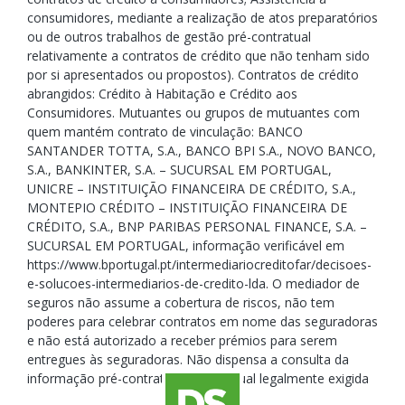
consumidores, mediante a realização de atos preparatórios
ou de outros trabalhos de gestão pré-contratual
relativamente a contratos de crédito que não tenham sido
por si apresentados ou propostos). Contratos de crédito
abrangidos: Crédito à Habitação e Crédito aos
Consumidores. Mutuantes ou grupos de mutuantes com
quem mantém contrato de vinculação: BANCO
SANTANDER TOTTA, S.A., BANCO BPI S.A., NOVO BANCO,
S.A., BANKINTER, S.A. – SUCURSAL EM PORTUGAL,
UNICRE – INSTITUIÇÃO FINANCEIRA DE CRÉDITO, S.A.,
MONTEPIO CRÉDITO – INSTITUIÇÃO FINANCEIRA DE
CRÉDITO, S.A., BNP PARIBAS PERSONAL FINANCE, S.A. –
SUCURSAL EM PORTUGAL, informação verificável em
https://www.bportugal.pt/intermediariocreditofar/decisoes-
e-solucoes-intermediarios-de-credito-lda. O mediador de
seguros não assume a cobertura de riscos, não tem
poderes para celebrar contratos em nome das seguradoras
e não está autorizado a receber prémios para serem
entregues às seguradoras. Não dispensa a consulta da
informação pré-contratual e contratual legalmente exigida