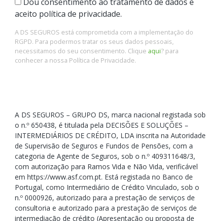
Dou consentimento ao tratamento de dados e
aceito política de privacidade.
A DS SEGUROS está comprometida com a implementação do
RGPD. Para podermos tratar os seus dados pessoais,
necessitamos do seu consentimento. Clique
aqui
? para
conhecer a nossa Política de Privacidade.
A DS SEGUROS – GRUPO DS, marca nacional registada sob
o n.º 650438, é titulada pela DECISÕES E SOLUÇÕES –
INTERMEDIÁRIOS DE CRÉDITO, LDA inscrita na Autoridade
de Supervisão de Seguros e Fundos de Pensões, com a
categoria de Agente de Seguros, sob o n.º 409311648/3,
com autorização para Ramos Vida e Não Vida, verificável
em https://www.asf.com.pt. Está registada no Banco de
Portugal, como Intermediário de Crédito Vinculado, sob o
n.º 0000926, autorizado para a prestação de serviços de
consultoria e autorizado para a prestação de serviços de
intermediação de crédito (Apresentação ou proposta de