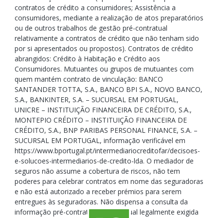
contratos de crédito a consumidores; Assistência a
consumidores, mediante a realização de atos preparatórios
ou de outros trabalhos de gestão pré-contratual
relativamente a contratos de crédito que não tenham sido
por si apresentados ou propostos). Contratos de crédito
abrangidos: Crédito à Habitação e Crédito aos
Consumidores. Mutuantes ou grupos de mutuantes com
quem mantém contrato de vinculação: BANCO
SANTANDER TOTTA, S.A., BANCO BPI S.A., NOVO BANCO,
S.A., BANKINTER, S.A. – SUCURSAL EM PORTUGAL,
UNICRE – INSTITUIÇÃO FINANCEIRA DE CRÉDITO, S.A.,
MONTEPIO CRÉDITO – INSTITUIÇÃO FINANCEIRA DE
CRÉDITO, S.A., BNP PARIBAS PERSONAL FINANCE, S.A. –
SUCURSAL EM PORTUGAL, informação verificável em
https://www.bportugal.pt/intermediariocreditofar/decisoes-
e-solucoes-intermediarios-de-credito-lda. O mediador de
seguros não assume a cobertura de riscos, não tem
poderes para celebrar contratos em nome das seguradoras
e não está autorizado a receber prémios para serem
entregues às seguradoras. Não dispensa a consulta da
informação pré-contratual e contratual legalmente exigida